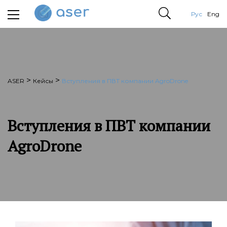
Рус
Eng
>
>
ASER
Кейсы
Вступления в ПВТ компании AgroDrone
Вступления в ПВТ компании
AgroDrone