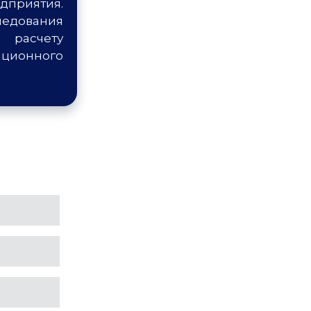
риятия.
едования
асчету
ционного