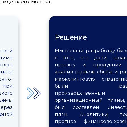
ежде всего молока.
Решение
овой
Мы начали разработку биз
димо
с того, что дали харак
план
проекту и продукции.
ного
анализ рынков сбыта и ра
очно-
маркетинговую стратеги
в при
были разраб
кого
производствен
бъемы
организационный планы,
ерез
был составлен инвест
арной
план. Аналитики под
прогноз финансово-хозя