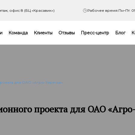
 этаж, офис 8 (БЦ «Красавик»)
Рабочее время:
Пн–Пт: 0
и
Команда
Клиенты
Отзывы
Пресс-центр
Блог
К
роекта для ОАО «Агро-Заречье»
ионного проекта для ОАО «Агро