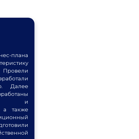
нес-плана
теристику
 Провели
зработали
ю. Далее
отаны
ный и
 а также
иционный
готовили
йственной