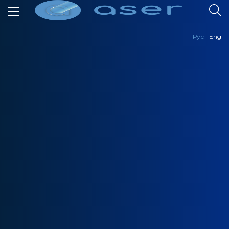
Рус
Eng