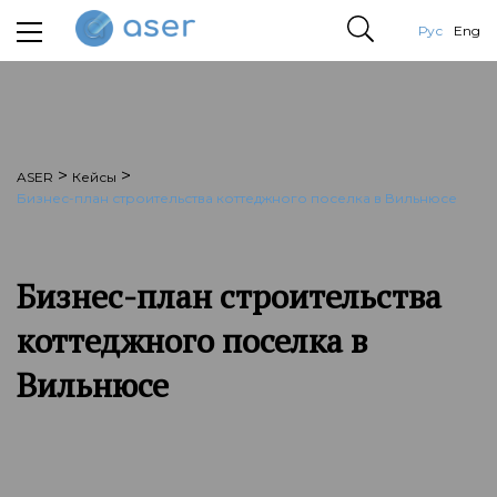
Рус
Eng
>
>
ASER
Кейсы
Бизнес-план строительства коттеджного поселка в Вильнюсе
Бизнес-план строительства
коттеджного поселка в
Вильнюсе