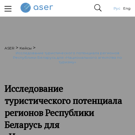
Рус
Eng
>
>
ASER
Кейсы
Исследование туристического потенциала регионов
Республики Беларусь для «Национального агентства по
туризму»
Исследование
туристического потенциала
регионов Республики
Беларусь для