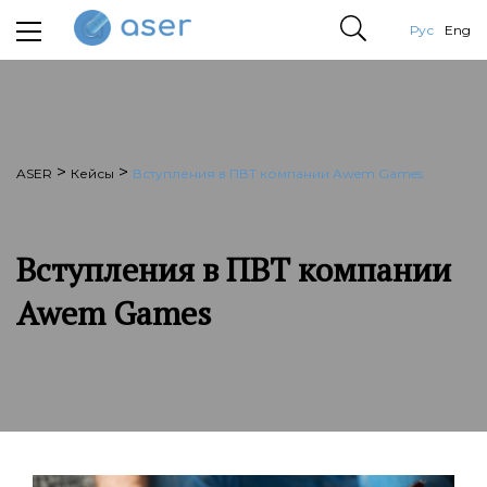
Рус
Eng
>
>
ASER
Кейсы
Вступления в ПВТ компании Awem Games
Вступления в ПВТ компании
Awem Games