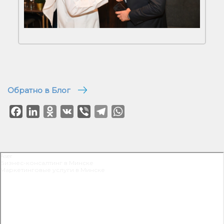
Обратно в Блог
Facebook
LinkedIn
Odnoklassniki
VK
Viber
Telegram
WhatsApp
Aser
Бизнес-консалтинг в Минске
Маркетинговые услуги в Минске