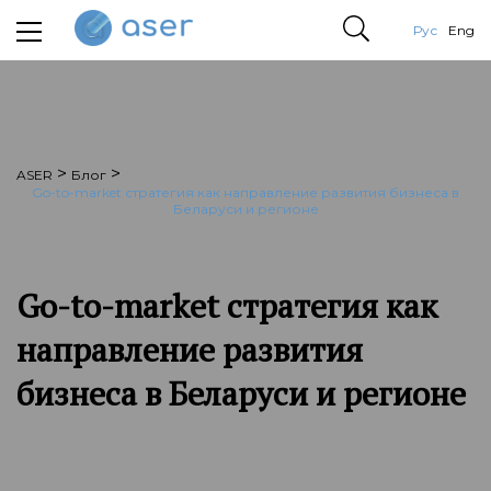
Рус
Eng
>
>
ASER
Блог
Go-to-market стратегия как направление развития бизнеса в
Беларуси и регионе
Go-to-market стратегия как
направление развития
бизнеса в Беларуси и регионе