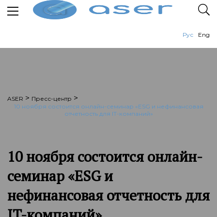
Рус
Eng
>
>
ASER
Пресс-центр
10 ноября состоится онлайн-семинар «ESG и нефинансовая
отчетность для IT-компаний»
10 ноября состоится онлайн-
семинар «ESG и
нефинансовая отчетность для
IT-компаний»