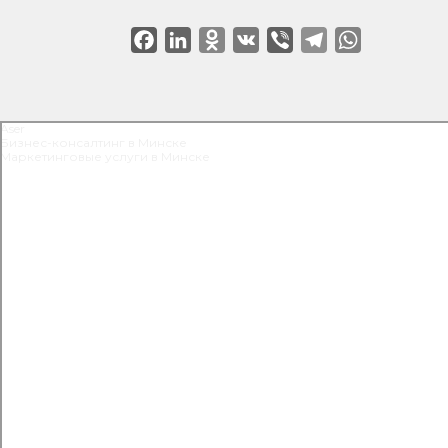
Facebook
LinkedIn
Odnoklassniki
VK
Viber
Telegram
WhatsApp
Aser
Бизнес-консалтинг в Минске
Маркетинговые услуги в Минске