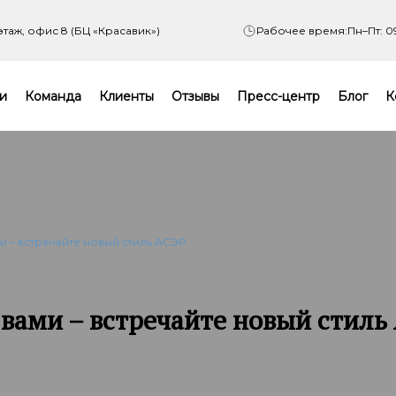
 этаж, офис 8 (БЦ «Красавик»)
Рабочее время:
Пн–Пт: 0
и
Команда
Клиенты
Отзывы
Пресс-центр
Блог
К
и – встречайте новый стиль АСЭР
вами – встречайте новый стиль