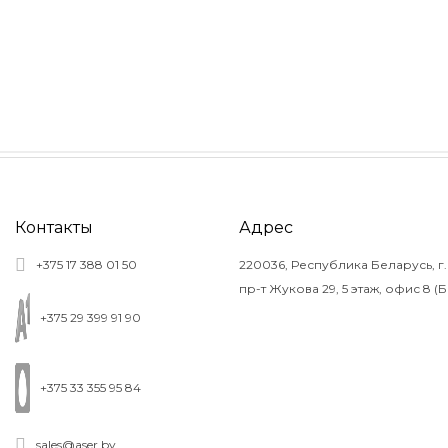
Контакты
Адрес
+375 17 388 01 50
220036, Республика Беларусь, г.
пр-т Жукова 29, 5 этаж, офис 8 (
+375 29 399 91 90
+375 33 355 95 84
sales@aser.by