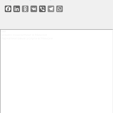
Facebook
LinkedIn
Odnoklassniki
VK
Viber
Telegram
WhatsApp
Aser
Бизнес-консалтинг в Минске
Маркетинговые услуги в Минске