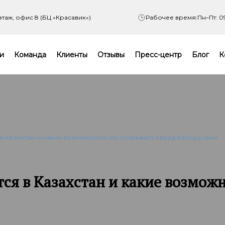
 этаж, офис 8 (БЦ «Красавик»)
Рабочее время:
Пн–Пт: 0
и
Команда
Клиенты
Отзывы
Пресс-центр
Блог
К
в Казахстан и какие возможности это открывает перед белорусами
ся в Казахстан и какие возможн