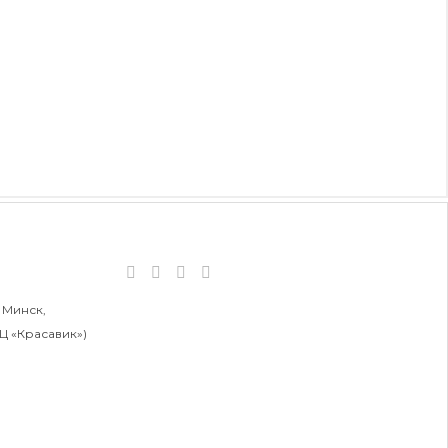
 Минск,
БЦ «Красавик»)