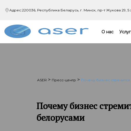
Адрес:
220036, Республика Беларусь, г. Минск,
пр-т Жукова 29, 5
О нас
Услуг
>
>
ASER
Пресс-центр
Почему бизнес стремится 
Почему бизнес стремит
белорусами