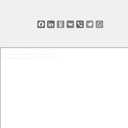
Facebook
LinkedIn
Odnoklassniki
VK
Viber
Telegram
WhatsApp
Aser
Бизнес-консалтинг в Минске
Маркетинговые услуги в Минске