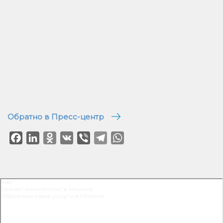
Обратно в Пресс-центр
Facebook
LinkedIn
Odnoklassniki
VK
Viber
Telegram
WhatsApp
Aser
Бизнес-консалтинг в Минске
Маркетинговые услуги в Минске