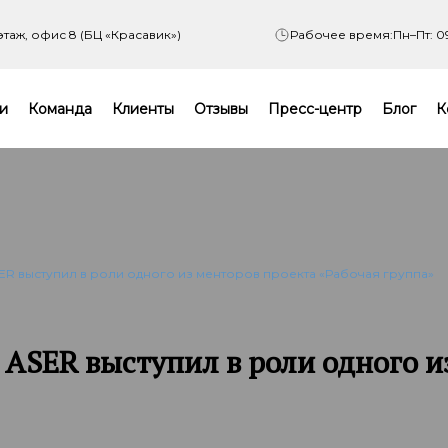
 этаж, офис 8 (БЦ «Красавик»)
Рабочее время:
Пн–Пт: 0
и
Команда
Клиенты
Отзывы
Пресс-центр
Блог
К
R выступил в роли одного из менторов проекта «Рабочая группа»
ASER выступил в роли одного из