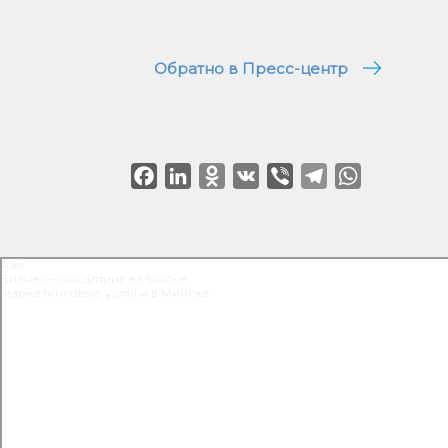
Обратно в Пресс-центр
Facebook
LinkedIn
Odnoklassniki
VK
Viber
Telegram
WhatsApp
Aser
Бизнес-консалтинг в Минске
Маркетинговые услуги в Минске