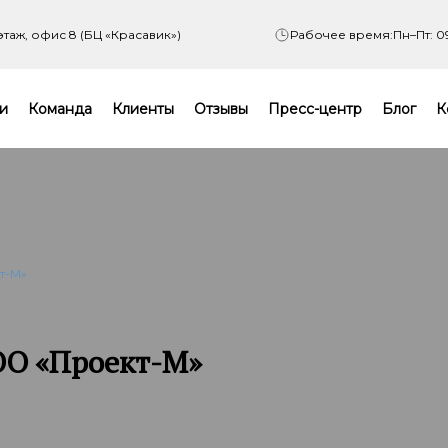
 этаж, офис 8 (БЦ «Красавик»)
Рабочее время:
Пн–Пт: 0
и
Команда
Клиенты
Отзывы
Пресс-центр
Блог
К
т-М»
ОО «Проект-М»