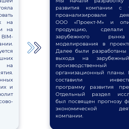
ашей
Мы начали разработку с
ояла
развития компании с т
овать
проанализировали деят
х на
ООО «Проект-М» и оп
и на
продукцию, сделали
IM-
зарубежного рынк
ании.
моделирования в проект
ется
Далее были разработаны 
ешних
выхода на зарубежны
 на
производствен
тия.
организационный планы.
анных
составили инвести
их и
программу развития пре
олит
Отдельный раздел иссл
ово-
был посвящен прогнозу ф
экономической деяте
компании.