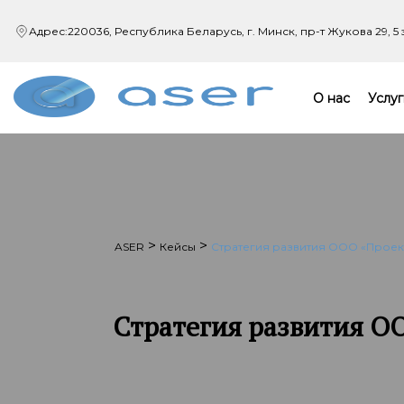
Адрес:
220036, Республика Беларусь, г. Минск,
пр-т Жукова 29, 5
О нас
Услуг
>
>
ASER
Кейсы
Стратегия развития ООО «Проек
Стратегия развития О