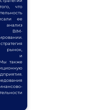
тратегии
ого, что
ельность
исали ее
 анализ
а BIM-
ировании.
стратегия
й рынок,
ный и
 Мы также
ционную
дприятия.
едования
инансово-
льности