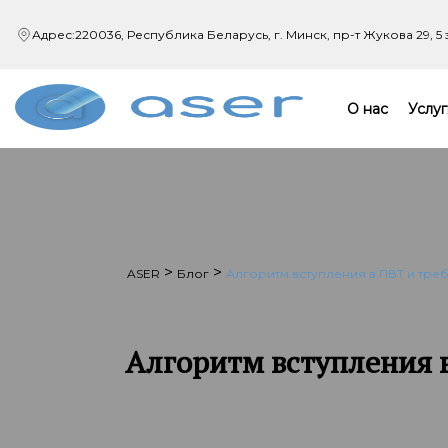
Адрес:
220036, Республика Беларусь, г. Минск,
пр-т Жукова 29, 5
О нас
Услуг
>
>
ASER
Блог
Алгоритм вступления в ПВТ и тре
Алгоритм вступления 