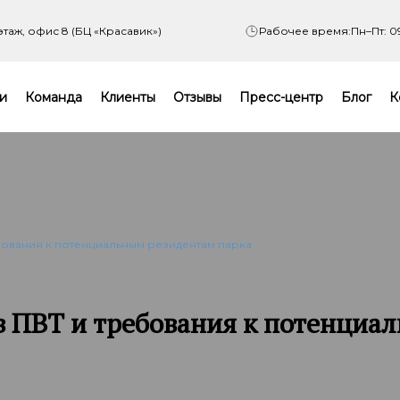
 этаж, офис 8 (БЦ «Красавик»)
Рабочее время:
Пн–Пт: 0
и
Команда
Клиенты
Отзывы
Пресс-центр
Блог
К
бования к потенциальным резидентам парка
в ПВТ и требования к потенциа