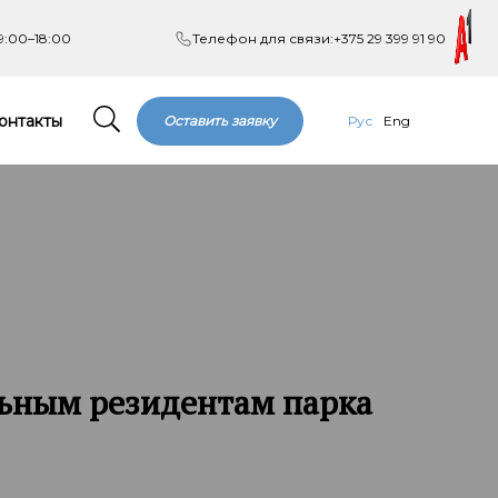
9:00–18:00
Телефон для связи:
+375 29 399 91 90
онтакты
Оставить заявку
Рус
Eng
льным резидентам парка