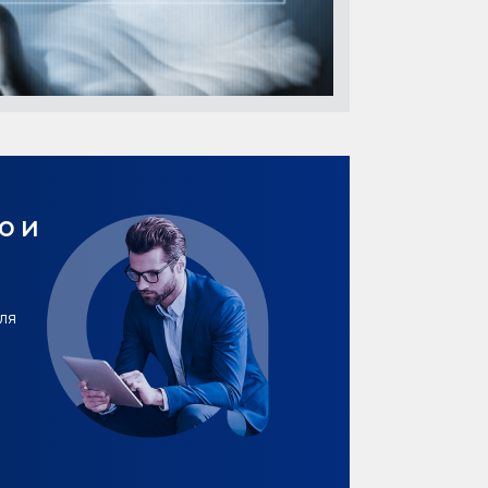
о и
ля