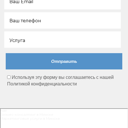
Ваш Email
Ваш телефон
Услуга
Бизнес-развития сети ресторанов в г.
Минске и регионах
Используя эту форму вы соглашаетесь с нашей
Читать кейс
Политикой конфиденциальности
Aser
Бизнес-консалтинг в Минске
Маркетинговые услуги в Минске