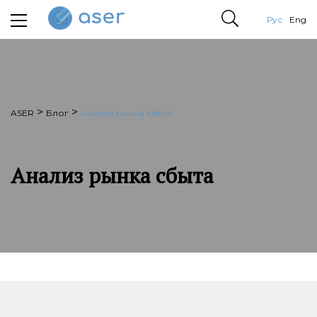
Рус
Eng
>
>
ASER
Блог
Анализ рынка сбыта
Анализ рынка сбыта