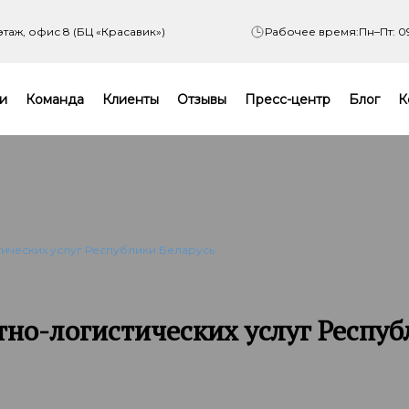
 этаж, офис 8 (БЦ «Красавик»)
Рабочее время:
Пн–Пт: 0
и
Команда
Клиенты
Отзывы
Пресс-центр
Блог
К
ических услуг Республики Беларусь
но-логистических услуг Респуб