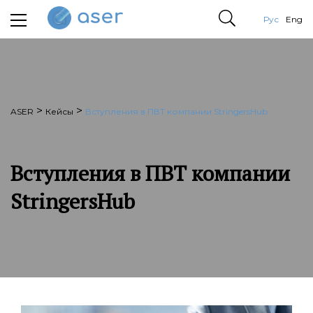
Рус
Eng
>
>
ASER
Кейсы
Вступления в ПВТ компании StringersHub
Вступления в ПВТ компании
StringersHub