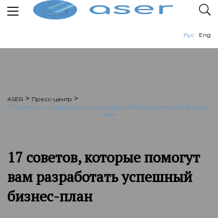
Рус
Eng
>
>
ASER
Пресс-центр
17 советов, которые помогут вам разработать успешный бизнес-
план
17 советов, которые помогут
вам разработать успешный
бизнес-план