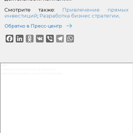
Смотрите также:
Привлечение прямых
инвестиций
;
Разработка бизнес стратегии
.
Обратно в Пресс-центр
Facebook
LinkedIn
Odnoklassniki
VK
Viber
Telegram
WhatsApp
Aser
Бизнес-консалтинг в Минске
Маркетинговые услуги в Минске