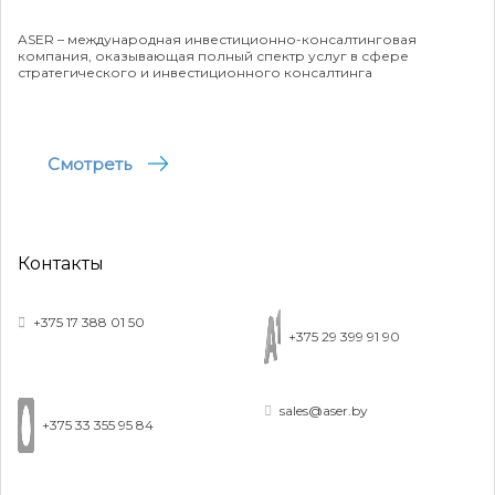
ASER – международная инвестиционно-консалтинговая
компания, оказывающая полный спектр услуг в сфере
стратегического и инвестиционного консалтинга
Финансирование инфраструктурных
Смотреть
Разработка бизнес-плана Финансовый консультант
Контакты
2020
+375 17 388 01 50
+375 29 399 91 90
sales@aser.by
+375 33 355 95 84
ICO