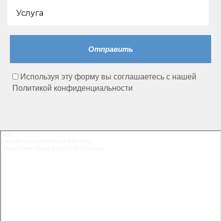
600 тыс руб.
Услуга
2020
Используя эту форму вы соглашаетесь с нашей
Политикой конфиденциальности
Aser
Бизнес-консалтинг в Минске
Маркетинговые услуги в Минске
ICO
1 млн долл.