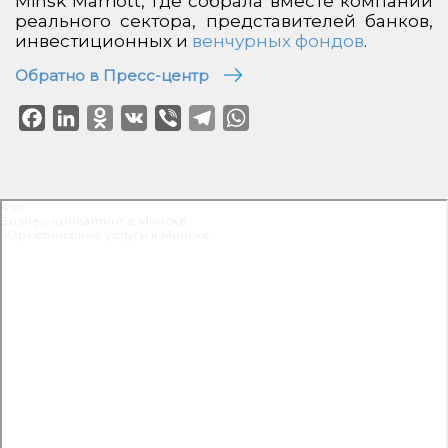
Minsk Marriott, где собрала вместе компании
реального сектора, представителей банков,
инвестиционных и
венчурных фондов
.
Обратно в Пресс-центр
Facebook
LinkedIn
Odnoklassniki
VK
Viber
Telegram
WhatsApp
Aser
Бизнес-консалтинг в Минске
Маркетинговые услуги в Минске