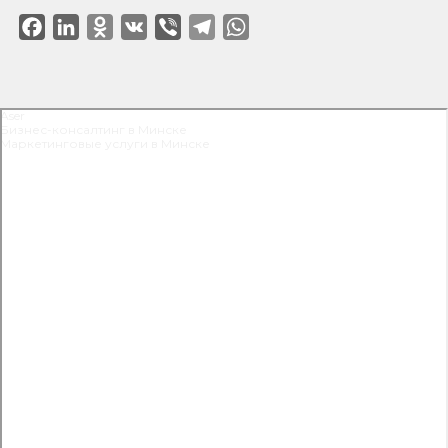
Facebook
LinkedIn
Odnoklassniki
VK
Viber
Telegram
WhatsApp
Aser
Бизнес-консалтинг в Минске
Маркетинговые услуги в Минске