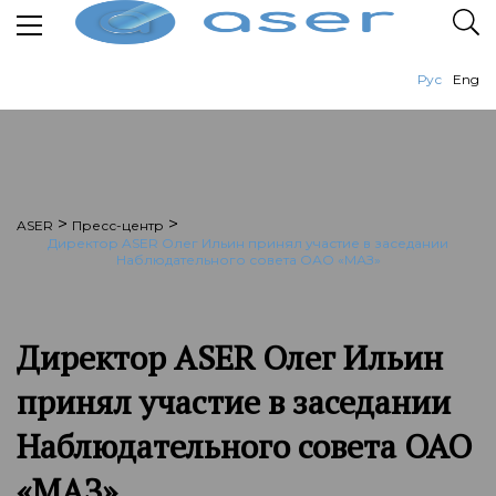
Рус
Eng
>
>
ASER
Пресс-центр
Директор ASER Олег Ильин принял участие в заседании
Наблюдательного совета ОАО «МАЗ»
Директор ASER Олег Ильин
принял участие в заседании
Наблюдательного совета ОАО
«МАЗ»