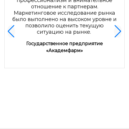
профессионализм и внимательное
отношение к партнерам.
Маркетинговое исследование рынка
было выполнено на высоком уровне и
позволило оценить текущую
ситуацию на рынке.
Государственное предприятие
Маркетинговое исследование «О
«Академфарм»
способности банка удовлетворить
потребности клиентов различных целевых
сегментов посредством банковских
продуктов и услуг по сравнению с банками-
конкурентами»
Читать кейс