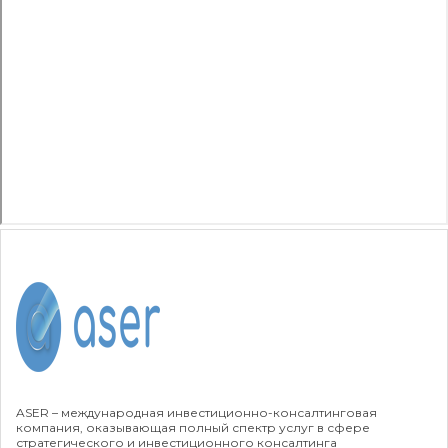
Маркетинговое исследование
«Белорусский рынок седельных тягачей»
Читать кейс
ASER – международная инвестиционно-консалтинговая
Маркетинговое исследование «Рынок
компания, оказывающая полный спектр услуг в сфере
технических газов в Республике Беларусь и
стратегического и инвестиционного консалтинга