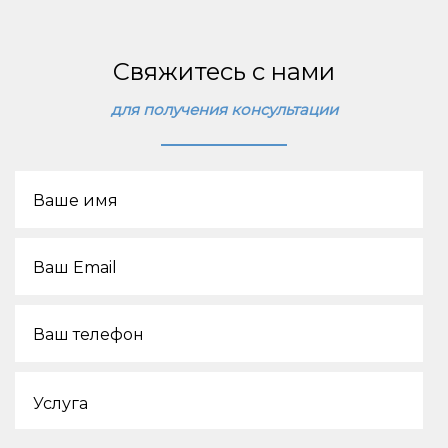
Свяжитесь с нами
Маркетинговое исследование «Оценка
для получения консультации
туристического потенциала регионов
Республики Беларусь: спрос, предложение,
конкуренция и рыночные тенденции»
Ваше имя
Читать кейс
Ваш Email
Ваш телефон
Услуга