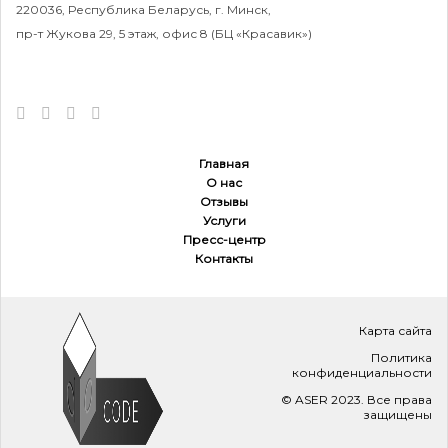
220036, Республика Беларусь, г. Минск,
пр-т Жукова 29, 5 этаж, офис 8 (БЦ «Красавик»)
Главная
О нас
Отзывы
Услуги
Пресс-центр
Маркетинговое исследование «Развитие
Контакты
грузопотоков между Республикой Беларусь
и Латвийской Республикой. Перечень
предприятий Республики Беларусь,
заинтересованных в создании производства
Карта сайта
в странах Европейского союза и Латвийской
Политика
Республике»
конфиденциальности
Читать кейс
© ASER 2023. Все права
защищены