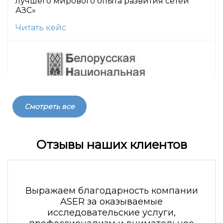
лучшего мирового опыта развития сетей
АЗС»
Читать кейс
Смотреть все
Маркетинговое исследование рынка
Отзывы наших клиентов
аминокислот, витаминов, пищевых добавок
и кукурузы Беларуси и зарубежных стран
Читать кейс
Выражаем благодарность компании
ASER за оказываемые
исследовательские услуги,