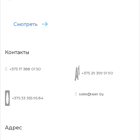
определение потребностей в них у
белорусских предприятий»
Читать кейс
Смотреть
Контакты
+375 17 388 01 50
+375 29 399 91 90
sales@aser.by
+375 33 355 95 84
Маркетинговое исследования «Анализ
лотерейного и игорного рынка Республики
Беларусь»
Адрес
Читать кейс